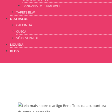
BANDANA IMPERMEÁVEL
TAPETE BLW
DESFRALDE
CALCINHA
CUECA
SÓ DESFRALDE
LIQUIDA
BLOG