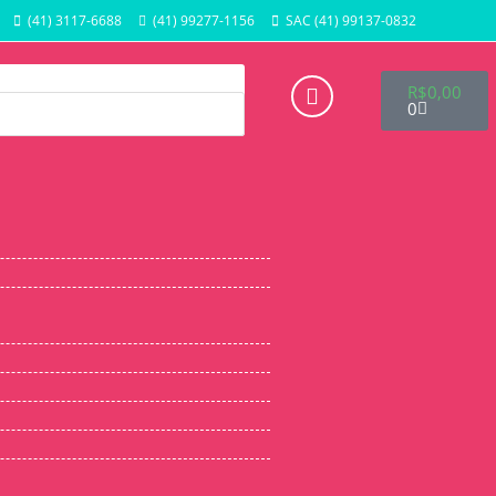
(41) 3117-6688
(41) 99277-1156
SAC (41) 99137-0832
R$
0,00
0