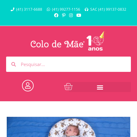
(41) 3117-6688
(41) 99277-1156
SAC (41) 99137-0832