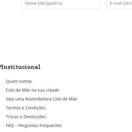
Digite
Digite
seu
seu
nome
endereço
ou
de
nome
e-
de
mail
usuário
para
para
comentar
comentar
Institucional
Quem somos
Colo de Mãe na sua cidade
Seja uma Revendedora Colo de Mãe
Termos e Condições
Trocas e Devoluções
FAQ – Perguntas Frequentes