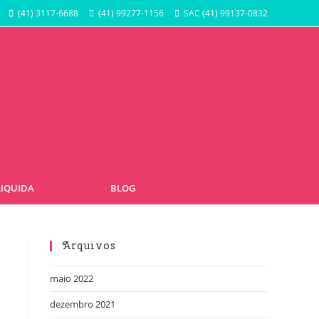
(41) 3117-6688
(41) 99277-1156
SAC (41) 99137-0832
LIQUIDA
BLOG
Arquivos
maio 2022
dezembro 2021