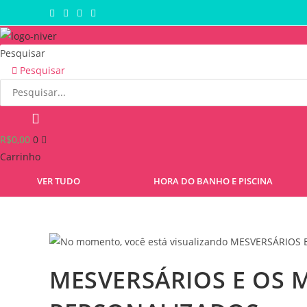
Ir
para
o
Pesquisar
conteúdo
Pesquisar
R$
0,00
0
Carrinho
VER TUDO
HORA DO BANHO E PISCINA
MESVERSÁRIOS E OS 