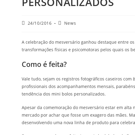
PERSONALIZADOS
Post
Categoria
24/10/2016
News
publicado:
do
post:
A celebração do mesversário ganhou destaque entre os
transformações físicas e psicomotoras pelos quais os b
Como é feita?
Vale tudo, sejam os registros fotográficos caseiros com
b
profissionais dos acompanhamentos mensais, parabén
tendência dos mini bolos personalizados.
Apesar da comemoração do mesversário estar em alta na
mercado por achar que fosse um exagero das mães. Mas
desenvolvendo uma nova linha de produto para celebra