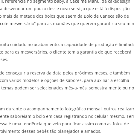
l, referência no segmento baby, a
Cake me Manu
, da cakedesign
ra desvendar um pouco desse novo serviço que está à disposição
o mais da metade dos bolos que saem da Bolo de Caneca são de
pacote mesversário” para as mamães que querem garantir o seu min
 muito cuidado no acabamento, a capacidade de produção é limitad
e para os mesversários, o cliente tem a garantia de que receberá
ses.
 de conseguir a reserva da data pelos próximos meses, e também
 com vários modelos e opções de sabores, para auxiliar a escolha
s temas podem ser selecionados mês-a-mês, semestralmente ou no
izam durante o acompanhamento fotográfico mensal, outros realiza
mente saboreiam o bolo em casa registrando no celular mesmo. Te
ssa é uma tendência que veio para ficar assim como as fotos de
nvolvimento desses bebês tão planejados e amados.