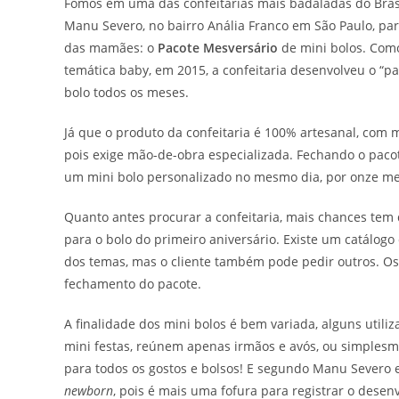
Fomos em uma das confeitarias mais badaladas do Brasi
Manu Severo, no bairro Anália Franco em São Paulo, pa
das mamães: o
Pacote Mesversário
de mini bolos. Com
temática baby, em 2015, a confeitaria desenvolveu o “
bolo todos os meses.
Já que o produto da confeitaria é 100% artesanal, com
pois exige mão-de-obra especializada. Fechando o pacot
um mini bolo personalizado no mesmo dia, por onze me
Quanto antes procurar a confeitaria, mais chances tem
para o bolo do primeiro aniversário. Existe um catálogo
dos temas, mas o cliente também pode pedir outros. O
fechamento do pacote.
A finalidade dos mini bolos é bem variada, alguns util
mini festas, reúnem apenas irmãos e avós, ou simples
para todos os gostos e bolsos! E segundo Manu Severo e
newborn
, pois é mais uma fofura para registrar o dese